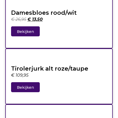
Damesbloes rood/wit
€
26,95
€
13,50
Bekijken
Tirolerjurk alt roze/taupe
€
109,95
Bekijken