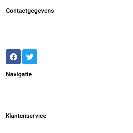
Contactgegevens
077 323 08 20
info@joseduckers.nl
Baarlosestraat 128,
5923 AP Venlo
KVK: 12019361
Navigatie
Galerij
Over ons
Kleding huren
Wat is mijn maat?
Klantenservice
Bestellen en retouren
Wat is mijn maat?