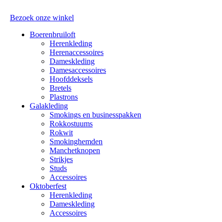
Bezoek onze winkel
Boerenbruiloft
Herenkleding
Herenaccessoires
Dameskleding
Damesaccessoires
Hoofddeksels
Bretels
Plastrons
Galakleding
Smokings en businesspakken
Rokkostuums
Rokwit
Smokinghemden
Manchetknopen
Strikjes
Studs
Accessoires
Oktoberfest
Herenkleding
Dameskleding
Accessoires