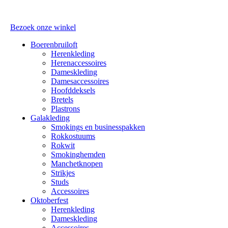
Bezoek onze winkel
Boerenbruiloft
Herenkleding
Herenaccessoires
Dameskleding
Damesaccessoires
Hoofddeksels
Bretels
Plastrons
Galakleding
Smokings en businesspakken
Rokkostuums
Rokwit
Smokinghemden
Manchetknopen
Strikjes
Studs
Accessoires
Oktoberfest
Herenkleding
Dameskleding
Accessoires