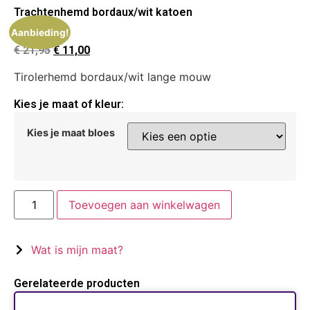
Trachtenhemd bordaux/wit katoen
Aanbieding!
€
21,95
€
11,00
Tirolerhemd bordaux/wit lange mouw
Kies je maat of kleur:
Kies je maat bloes
Toevoegen aan winkelwagen
Wat is mijn maat?
Gerelateerde producten