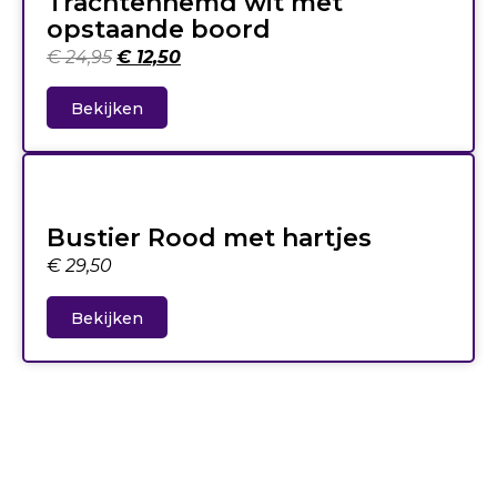
Trachtenhemd wit met
opstaande boord
€
24,95
€
12,50
Bekijken
Bustier Rood met hartjes
€
29,50
Bekijken