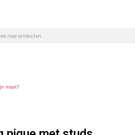
ijn maat?
 pique met studs