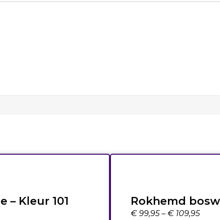
je – Kleur 101
Rokhemd bosw
€
99,95
–
€
109,95