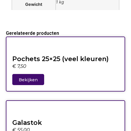
1 kg
Gewicht
Gerelateerde producten
Pochets 25×25 (veel kleuren)
€
7,50
Bekijken
Galastok
€
55,00