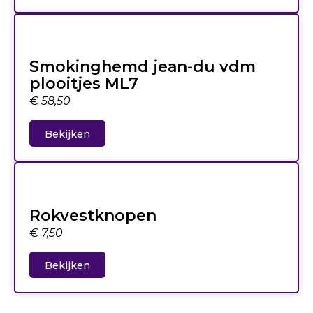
Smokinghemd jean-du vdm
plooitjes ML7
€
58,50
Bekijken
Rokvestknopen
€
7,50
Bekijken