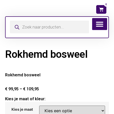
0
Wat is mijn ma
Rokhemd bosweel
Rokhemd bosweel
€
99,95
–
€
109,95
Kies je maat of kleur:
Kies je maat