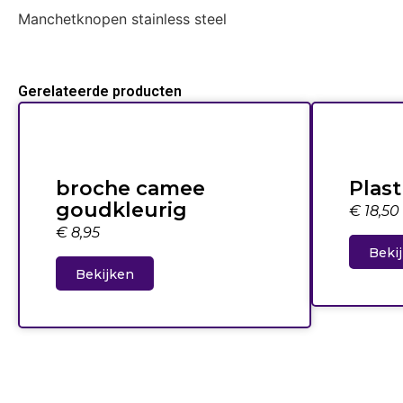
Manchetknopen stainless steel
Gerelateerde producten
broche camee
Plast
goudkleurig
€
18,50
€
8,95
Beki
Bekijken