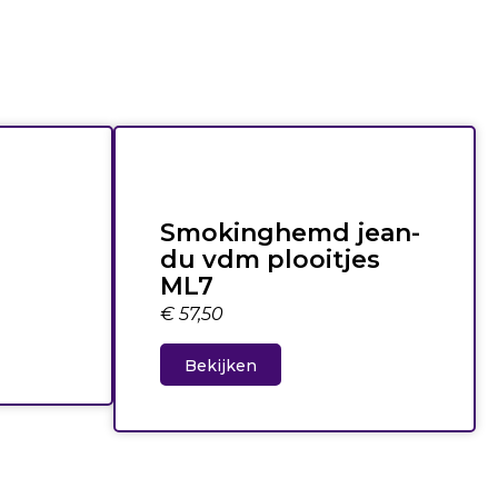
Smokinghemd jean-
du vdm plooitjes
ML7
€
57,50
Bekijken