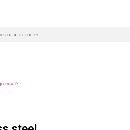
ijn maat?
s steel