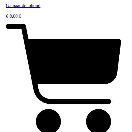
Ga naar de inhoud
€
0,00
0