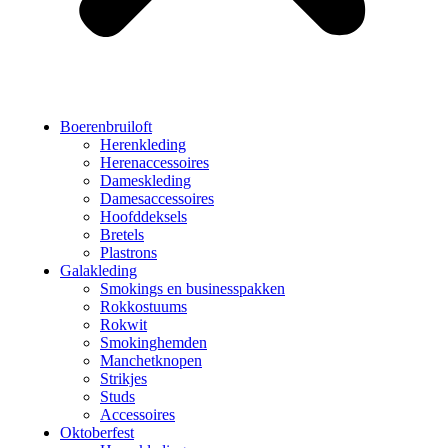
Boerenbruiloft
Herenkleding
Herenaccessoires
Dameskleding
Damesaccessoires
Hoofddeksels
Bretels
Plastrons
Galakleding
Smokings en businesspakken
Rokkostuums
Rokwit
Smokinghemden
Manchetknopen
Strikjes
Studs
Accessoires
Oktoberfest