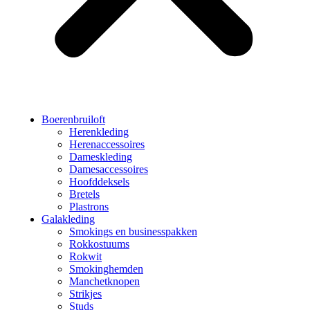
Boerenbruiloft
Herenkleding
Herenaccessoires
Dameskleding
Damesaccessoires
Hoofddeksels
Bretels
Plastrons
Galakleding
Smokings en businesspakken
Rokkostuums
Rokwit
Smokinghemden
Manchetknopen
Strikjes
Studs