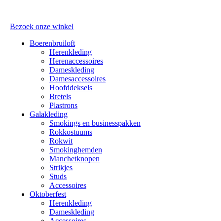
Bezoek onze winkel
Boerenbruiloft
Herenkleding
Herenaccessoires
Dameskleding
Damesaccessoires
Hoofddeksels
Bretels
Plastrons
Galakleding
Smokings en businesspakken
Rokkostuums
Rokwit
Smokinghemden
Manchetknopen
Strikjes
Studs
Accessoires
Oktoberfest
Herenkleding
Dameskleding
Accessoires