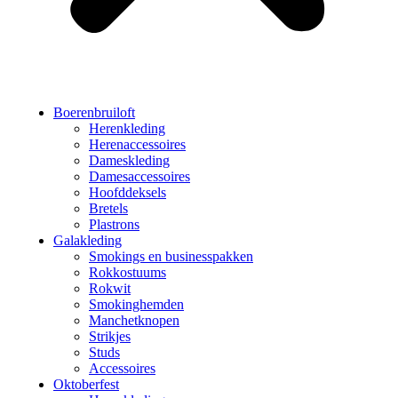
Boerenbruiloft
Herenkleding
Herenaccessoires
Dameskleding
Damesaccessoires
Hoofddeksels
Bretels
Plastrons
Galakleding
Smokings en businesspakken
Rokkostuums
Rokwit
Smokinghemden
Manchetknopen
Strikjes
Studs
Accessoires
Oktoberfest