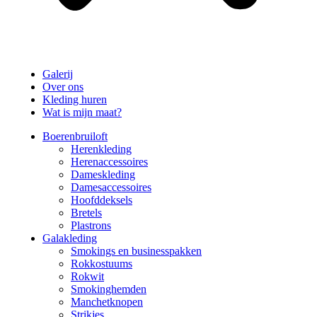
Galerij
Over ons
Kleding huren
Wat is mijn maat?
Boerenbruiloft
Herenkleding
Herenaccessoires
Dameskleding
Damesaccessoires
Hoofddeksels
Bretels
Plastrons
Galakleding
Smokings en businesspakken
Rokkostuums
Rokwit
Smokinghemden
Manchetknopen
Strikjes