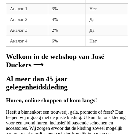
Аналог 1
3%
Нет
Аналог 2
4%
Да
Аналог 3
2%
Да
Аналог 4
6%
Нет
Welkom in de webshop van José
Duckers ⟶
Al meer dan 45 jaar
gelegenheidskleding
Huren, online shoppen of kom langs!
Heeft u binnenkort een trouwerij, gala, promotie of feest? Dan
helpen wij u graag met de juiste kleding. U kunt bij ons kleding
voor één avond huren, inclusief bijpassende schoenen en
accessoires. Wij zorgen ervoor dat de kleding zoveel mogelijk
aan uw maat wordt aangepast, dus kom tijdig passen en