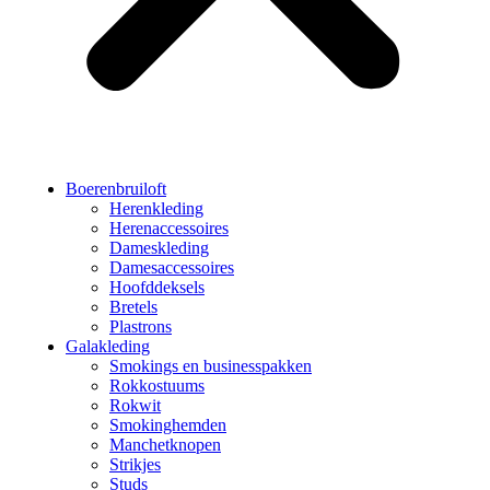
Boerenbruiloft
Herenkleding
Herenaccessoires
Dameskleding
Damesaccessoires
Hoofddeksels
Bretels
Plastrons
Galakleding
Smokings en businesspakken
Rokkostuums
Rokwit
Smokinghemden
Manchetknopen
Strikjes
Studs