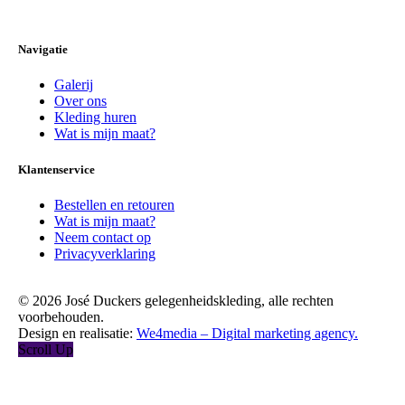
Navigatie
Galerij
Over ons
Kleding huren
Wat is mijn maat?
Klantenservice
Bestellen en retouren
Wat is mijn maat?
Neem contact op
Privacyverklaring
© 2026 José Duckers gelegenheidskleding, alle rechten
voorbehouden.
Design en realisatie:
We4media – Digital marketing agency.
Scroll Up