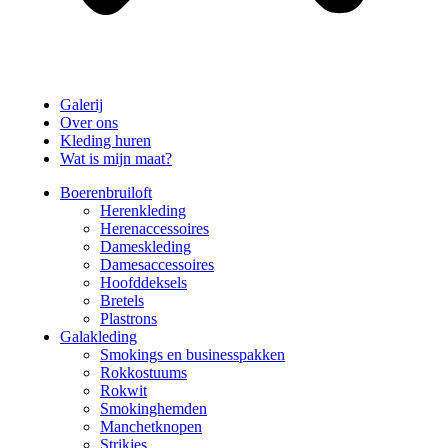
Galerij
Over ons
Kleding huren
Wat is mijn maat?
Boerenbruiloft
Herenkleding
Herenaccessoires
Dameskleding
Damesaccessoires
Hoofddeksels
Bretels
Plastrons
Galakleding
Smokings en businesspakken
Rokkostuums
Rokwit
Smokinghemden
Manchetknopen
Strikjes