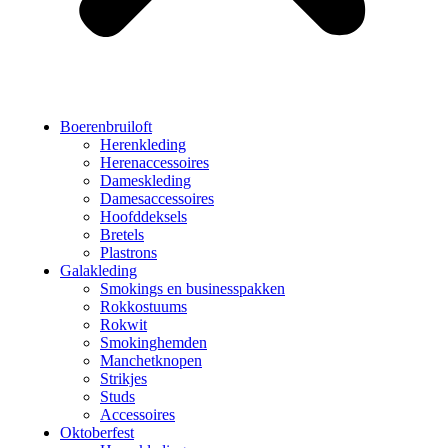
Boerenbruiloft
Herenkleding
Herenaccessoires
Dameskleding
Damesaccessoires
Hoofddeksels
Bretels
Plastrons
Galakleding
Smokings en businesspakken
Rokkostuums
Rokwit
Smokinghemden
Manchetknopen
Strikjes
Studs
Accessoires
Oktoberfest