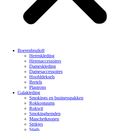
Boerenbruiloft
Herenkleding
Herenaccessoires
Dameskleding
Damesaccessoires
Hoofddeksels
Bretels
Plastrons
Galakleding
Smokings en businesspakken
Rokkostuums
Rokwit
Smokinghemden
Manchetknopen
Strikjes
Studs