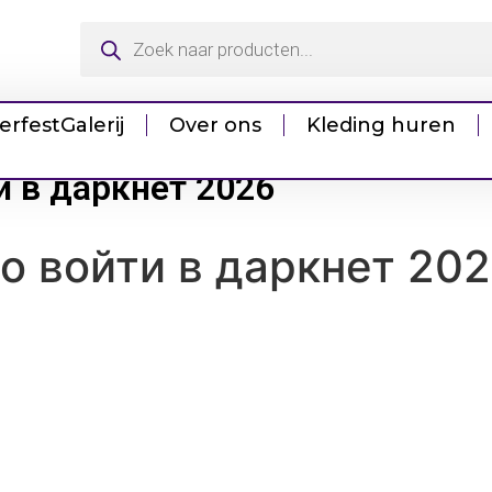
erfest
Galerij
Over ons
Kleding huren
и в даркнет 2026
но войти в даркнет 20