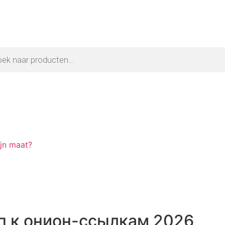
ijn maat?
п к онион-ссылкам 2026