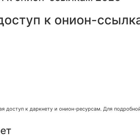
доступ к онион-ссылк
ая доступ к даркнету и онион-ресурсам. Для подробн
нет