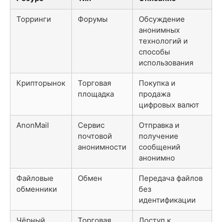
Торринги
Форумы
Обсуждение
анонимных
технологий и
способы
использования
Крипторынок
Торговая
Покупка и
площадка
продажа
цифровых валют
AnonMail
Сервис
Отправка и
почтовой
получение
анонимности
сообщений
анонимно
Файловые
Обмен
Передача файлов
обменники
без
идентификации
Чёрный
Торговая
Доступ к