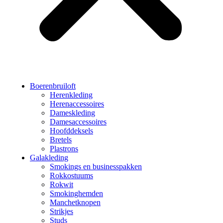
Boerenbruiloft
Herenkleding
Herenaccessoires
Dameskleding
Damesaccessoires
Hoofddeksels
Bretels
Plastrons
Galakleding
Smokings en businesspakken
Rokkostuums
Rokwit
Smokinghemden
Manchetknopen
Strikjes
Studs