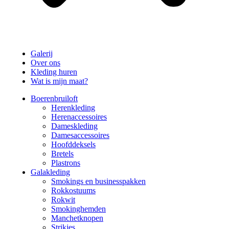
Galerij
Over ons
Kleding huren
Wat is mijn maat?
Boerenbruiloft
Herenkleding
Herenaccessoires
Dameskleding
Damesaccessoires
Hoofddeksels
Bretels
Plastrons
Galakleding
Smokings en businesspakken
Rokkostuums
Rokwit
Smokinghemden
Manchetknopen
Strikjes