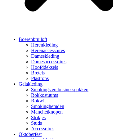
Boerenbruiloft
Herenkleding
Herenaccessoires
Dameskleding
Damesaccessoires
Hoofddeksels
Bretels
Plastrons
Galakleding
Smokings en businesspakken
Rokkostuums
Rokwit
Smokinghemden
Manchetknopen
Strikjes
Studs
Accessoires
Oktoberfest