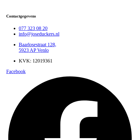
Contactgegevens
077 323 08 20
info@joseduckers.nl
Baarlosestraat 128,
5923 AP Venlo
KVK: 12019361
Facebook