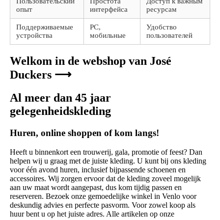
Пользовательский
Простота
Доступ к важным
опыт
интерфейса
ресурсам
Поддерживаемые
PC,
Удобство
устройства
мобильные
пользователей
Welkom in de webshop van José
Duckers ⟶
Al meer dan 45 jaar
gelegenheidskleding
Huren, online shoppen of kom langs!
Heeft u binnenkort een trouwerij, gala, promotie of feest? Dan
helpen wij u graag met de juiste kleding. U kunt bij ons kleding
voor één avond huren, inclusief bijpassende schoenen en
accessoires. Wij zorgen ervoor dat de kleding zoveel mogelijk
aan uw maat wordt aangepast, dus kom tijdig passen en
reserveren. Bezoek onze gemoedelijke winkel in Venlo voor
deskundig advies en perfecte pasvorm. Voor zowel koop als
huur bent u op het juiste adres. Alle artikelen op onze