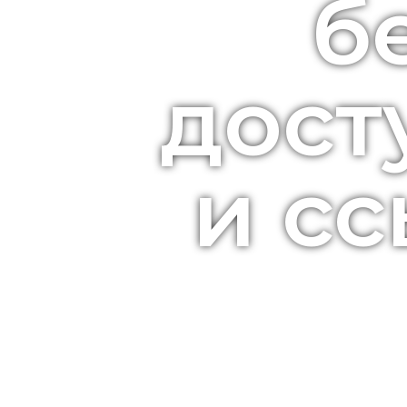
б
дост
и сс