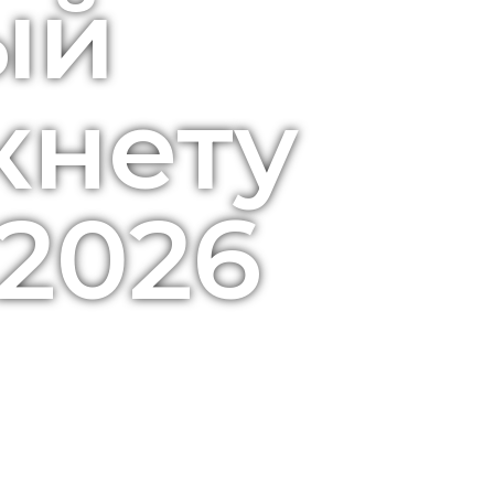
ый
кнету
 2026