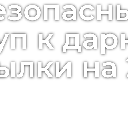
езопасн
уп к дар
ылки на