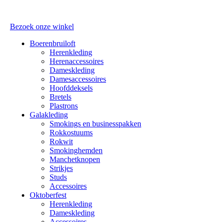
Bezoek onze winkel
Boerenbruiloft
Herenkleding
Herenaccessoires
Dameskleding
Damesaccessoires
Hoofddeksels
Bretels
Plastrons
Galakleding
Smokings en businesspakken
Rokkostuums
Rokwit
Smokinghemden
Manchetknopen
Strikjes
Studs
Accessoires
Oktoberfest
Herenkleding
Dameskleding
Accessoires