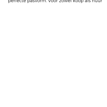
perfecte pasvorm. Voor zowel koop als huur
bent u op het juiste adres. Alle artikelen op
onze overzichtelijke website kunt u
gemakkelijk en snel online bestellen, maar
een deel van ons assortiment is alleen in de
winkel verkrijgbaar.
Shop
Huren
Bezoek de
online
winkel