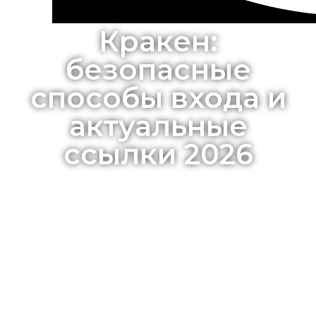
Кракен:
безопасные
способы входа и
актуальные
ссылки 2026