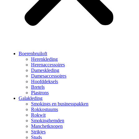
Boerenbruiloft
Herenkleding
Herenaccessoires
Dameskleding
Damesaccessoires
Hoofddeksels
Bretels
Plastrons
Galakleding
Smokings en businesspakken
Rokkostuums
Rokwit
Smokinghemden
Manchetknopen
Strikjes
Studs