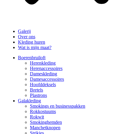
Galerij
Over ons
Kleding huren
Wat is mijn maat?
Boerenbruiloft
Herenkleding
Herenaccessoires
Dameskleding
Damesaccessoires
Hoofddeksels
Bretels
Plastrons
Galakleding
Smokings en businesspakken
Rokkostuums
Rokwit
Smokinghemden
Manchetknopen
Strikjes