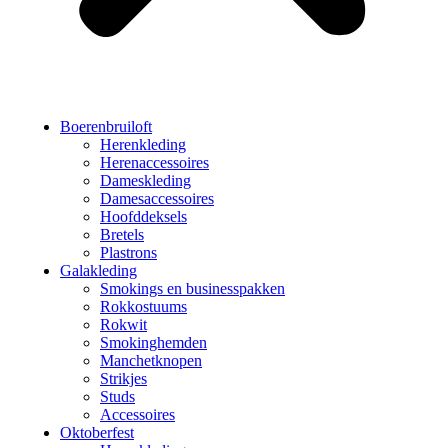
Boerenbruiloft
Herenkleding
Herenaccessoires
Dameskleding
Damesaccessoires
Hoofddeksels
Bretels
Plastrons
Galakleding
Smokings en businesspakken
Rokkostuums
Rokwit
Smokinghemden
Manchetknopen
Strikjes
Studs
Accessoires
Oktoberfest