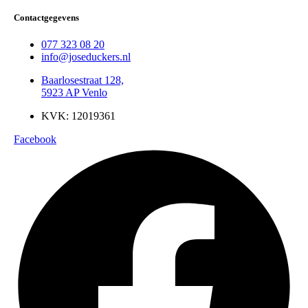
Contactgegevens
077 323 08 20
info@joseduckers.nl
Baarlosestraat 128,
5923 AP Venlo
KVK: 12019361
Facebook