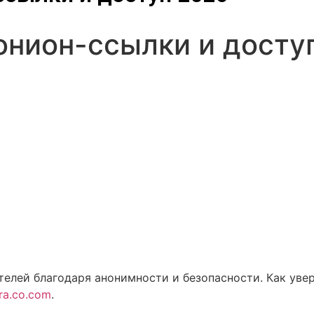
онион-ссылки и досту
елей благодаря анонимности и безопасности. Как увер
kra.co.com
.