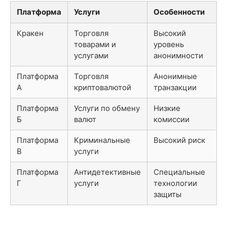
Платформа
Услуги
Особенности
Кракен
Торговля
Высокий
товарами и
уровень
услугами
анонимности
Платформа
Торговля
Анонимные
А
криптовалютой
транзакции
Платформа
Услуги по обмену
Низкие
Б
валют
комиссии
Платформа
Криминальные
Высокий риск
В
услуги
Платформа
Антидетективные
Специальные
Г
услуги
технологии
защиты