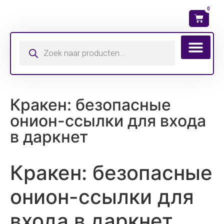
0
Wat is mijn ma
Кракен: безопасные
онион-ссылки для входа
в даркнет
Кракен: безопасные
онион-ссылки для
входа в даркнет