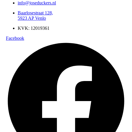
info@joseduckers.nl
Baarlosestraat 128,
5923 AP Venlo
KVK: 12019361
Facebook