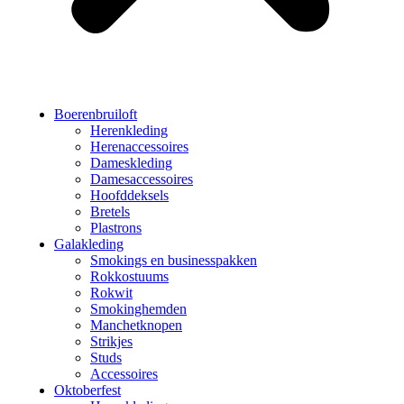
Boerenbruiloft
Herenkleding
Herenaccessoires
Dameskleding
Damesaccessoires
Hoofddeksels
Bretels
Plastrons
Galakleding
Smokings en businesspakken
Rokkostuums
Rokwit
Smokinghemden
Manchetknopen
Strikjes
Studs
Accessoires
Oktoberfest