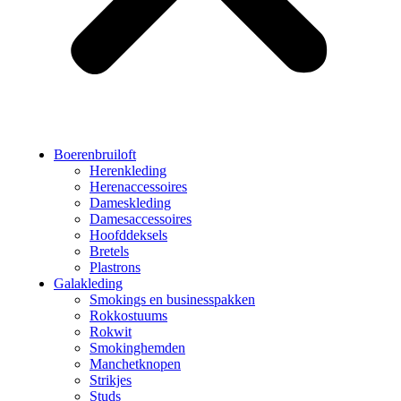
Boerenbruiloft
Herenkleding
Herenaccessoires
Dameskleding
Damesaccessoires
Hoofddeksels
Bretels
Plastrons
Galakleding
Smokings en businesspakken
Rokkostuums
Rokwit
Smokinghemden
Manchetknopen
Strikjes
Studs