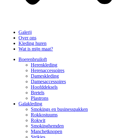
Galerij
Over ons
Kleding huren
Wat is mijn maat?
Boerenbruiloft
Herenkleding
Herenaccessoires
Dameskleding
Damesaccessoires
Hoofddeksels
Bretels
Plastrons
Galakleding
Smokings en businesspakken
Rokkostuums
Rokwit
Smokinghemden
Manchetknopen
Strikjes