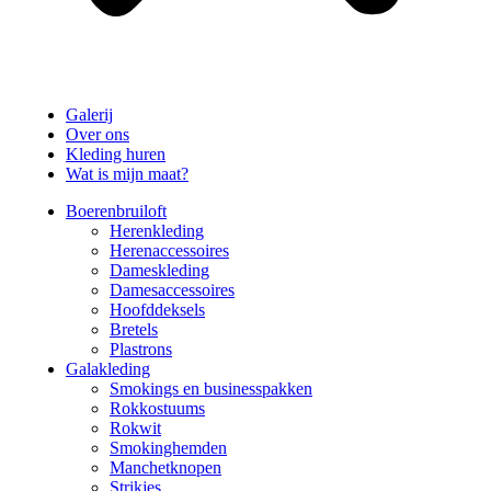
Galerij
Over ons
Kleding huren
Wat is mijn maat?
Boerenbruiloft
Herenkleding
Herenaccessoires
Dameskleding
Damesaccessoires
Hoofddeksels
Bretels
Plastrons
Galakleding
Smokings en businesspakken
Rokkostuums
Rokwit
Smokinghemden
Manchetknopen
Strikjes