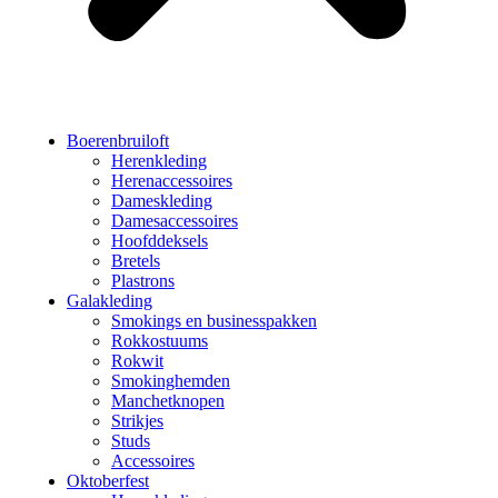
Boerenbruiloft
Herenkleding
Herenaccessoires
Dameskleding
Damesaccessoires
Hoofddeksels
Bretels
Plastrons
Galakleding
Smokings en businesspakken
Rokkostuums
Rokwit
Smokinghemden
Manchetknopen
Strikjes
Studs
Accessoires
Oktoberfest