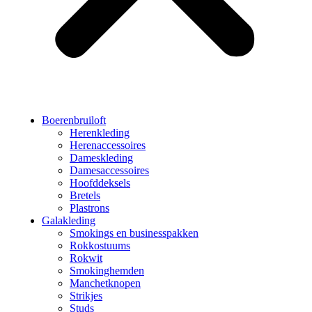
Boerenbruiloft
Herenkleding
Herenaccessoires
Dameskleding
Damesaccessoires
Hoofddeksels
Bretels
Plastrons
Galakleding
Smokings en businesspakken
Rokkostuums
Rokwit
Smokinghemden
Manchetknopen
Strikjes
Studs