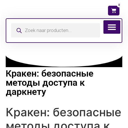
0
Wat is mijn ma
Кракен: безопасные
методы доступа к
даркнету
Кракен: безопасные
методы доступа к