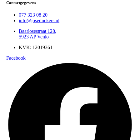
Contactgegevens
077 323 08 20
info@joseduckers.nl
Baarlosestraat 128,
5923 AP Venlo
KVK: 12019361
Facebook