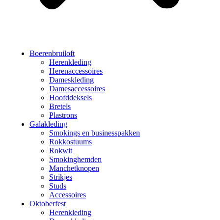
Boerenbruiloft
Herenkleding
Herenaccessoires
Dameskleding
Damesaccessoires
Hoofddeksels
Bretels
Plastrons
Galakleding
Smokings en businesspakken
Rokkostuums
Rokwit
Smokinghemden
Manchetknopen
Strikjes
Studs
Accessoires
Oktoberfest
Herenkleding