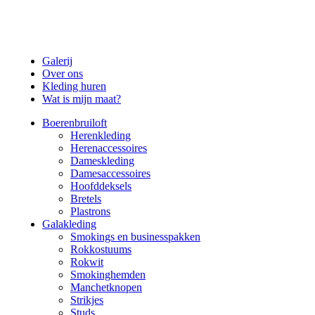
Galerij
Over ons
Kleding huren
Wat is mijn maat?
Boerenbruiloft
Herenkleding
Herenaccessoires
Dameskleding
Damesaccessoires
Hoofddeksels
Bretels
Plastrons
Galakleding
Smokings en businesspakken
Rokkostuums
Rokwit
Smokinghemden
Manchetknopen
Strikjes
Studs