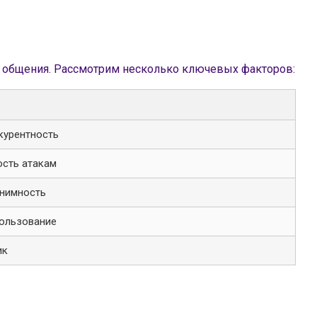
 общения. Рассмотрим несколько ключевых факторов:
курентность
сть атакам
нимность
ользование
ик