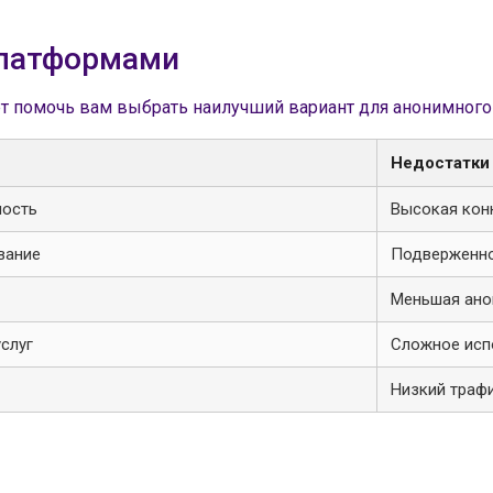
платформами
т помочь вам выбрать наилучший вариант для анонимного
Недостатки
ность
Высокая кон
вание
Подверженно
Меньшая ано
слуг
Сложное исп
Низкий траф