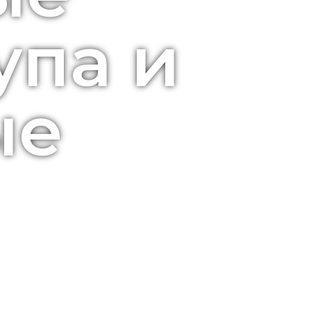
упа и
ые