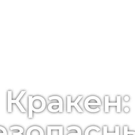
Кракен:
езопасн