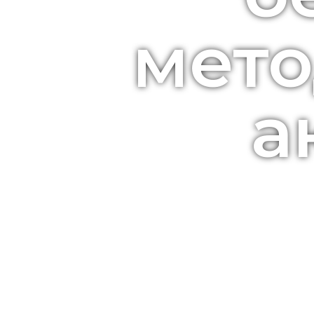
мето
а