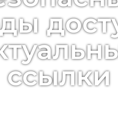
ды дост
ктуальн
ссылки