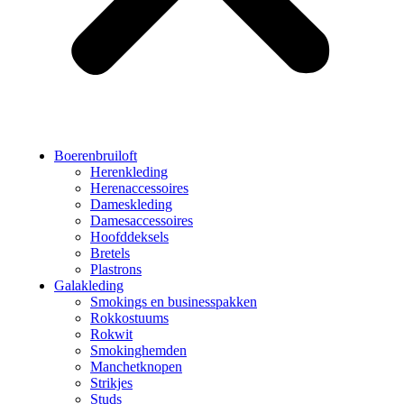
Boerenbruiloft
Herenkleding
Herenaccessoires
Dameskleding
Damesaccessoires
Hoofddeksels
Bretels
Plastrons
Galakleding
Smokings en businesspakken
Rokkostuums
Rokwit
Smokinghemden
Manchetknopen
Strikjes
Studs