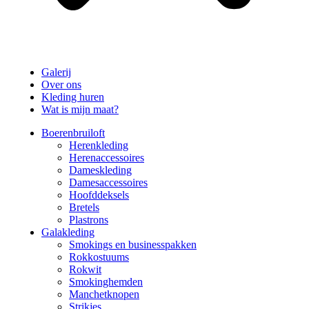
Galerij
Over ons
Kleding huren
Wat is mijn maat?
Boerenbruiloft
Herenkleding
Herenaccessoires
Dameskleding
Damesaccessoires
Hoofddeksels
Bretels
Plastrons
Galakleding
Smokings en businesspakken
Rokkostuums
Rokwit
Smokinghemden
Manchetknopen
Strikjes