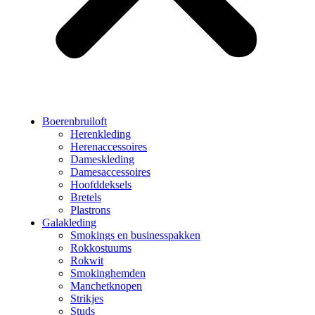
Boerenbruiloft
Herenkleding
Herenaccessoires
Dameskleding
Damesaccessoires
Hoofddeksels
Bretels
Plastrons
Galakleding
Smokings en businesspakken
Rokkostuums
Rokwit
Smokinghemden
Manchetknopen
Strikjes
Studs