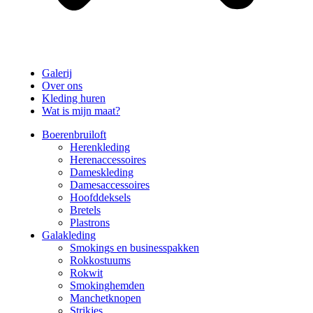
Galerij
Over ons
Kleding huren
Wat is mijn maat?
Boerenbruiloft
Herenkleding
Herenaccessoires
Dameskleding
Damesaccessoires
Hoofddeksels
Bretels
Plastrons
Galakleding
Smokings en businesspakken
Rokkostuums
Rokwit
Smokinghemden
Manchetknopen
Strikjes