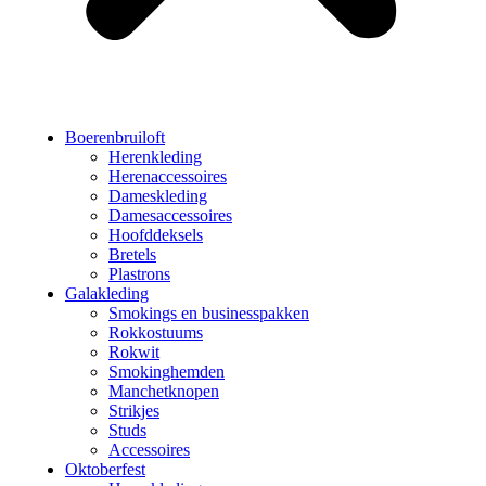
Boerenbruiloft
Herenkleding
Herenaccessoires
Dameskleding
Damesaccessoires
Hoofddeksels
Bretels
Plastrons
Galakleding
Smokings en businesspakken
Rokkostuums
Rokwit
Smokinghemden
Manchetknopen
Strikjes
Studs
Accessoires
Oktoberfest