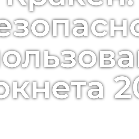
езопасн
пользова
ркнета 2