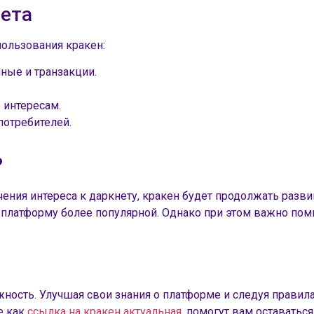
ета
ользования кракен:
ные и транзакции.
интересам.
потребителей.
?
чения интереса к даркнету, кракен будет продолжать разв
у платформу более популярной. Однако при этом важно по
жность. Улучшая свои знания о платформе и следуя прави
е как
ссылка на кракен актуальная
, помогут вам оставатьс