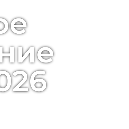
ое
ние
026