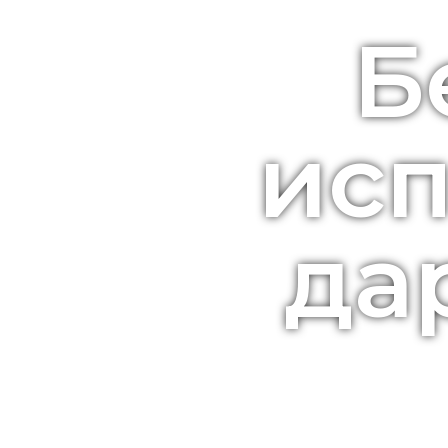
Б
ис
да