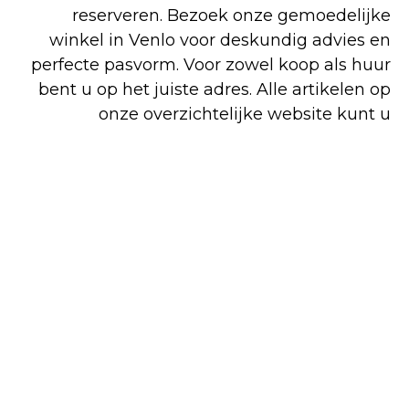
reserveren. Bezoek onze gemoedelijke
winkel in Venlo voor deskundig advies en
perfecte pasvorm. Voor zowel koop als huur
bent u op het juiste adres. Alle artikelen op
onze overzichtelijke website kunt u
gemakkelijk en snel online bestellen, maar
een deel van ons assortiment is alleen in de
winkel verkrijgbaar.
Shop
Huren
Bezoek de
online
winkel