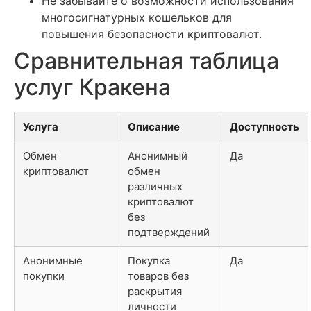
Не забывайте о возможности использования
многосигнатурных кошельков для
повышения безопасности криптовалют.
Сравнительная таблица
услуг Кракена
Услуга
Описание
Доступность
Обмен
Анонимный
Да
криптовалют
обмен
различных
криптовалют
без
подтверждений
Анонимные
Покупка
Да
покупки
товаров без
раскрытия
личности