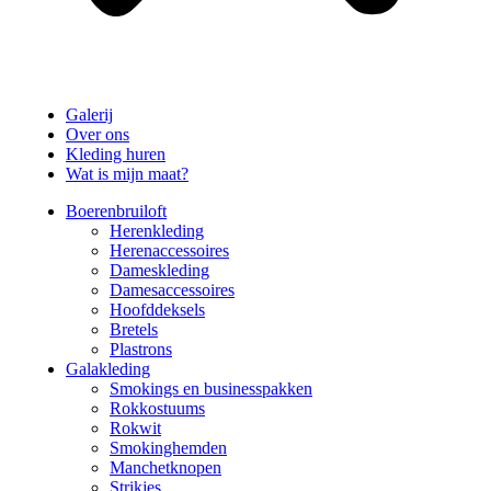
Galerij
Over ons
Kleding huren
Wat is mijn maat?
Boerenbruiloft
Herenkleding
Herenaccessoires
Dameskleding
Damesaccessoires
Hoofddeksels
Bretels
Plastrons
Galakleding
Smokings en businesspakken
Rokkostuums
Rokwit
Smokinghemden
Manchetknopen
Strikjes