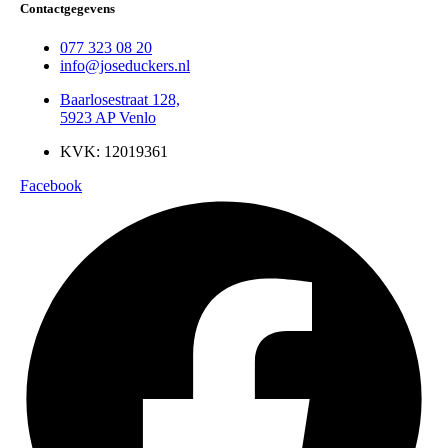
Contactgegevens
077 323 08 20
info@joseduckers.nl
Baarlosestraat 128,
5923 AP Venlo
KVK: 12019361
Facebook