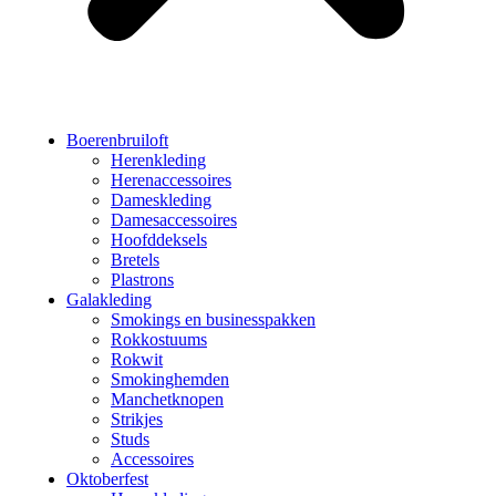
Boerenbruiloft
Herenkleding
Herenaccessoires
Dameskleding
Damesaccessoires
Hoofddeksels
Bretels
Plastrons
Galakleding
Smokings en businesspakken
Rokkostuums
Rokwit
Smokinghemden
Manchetknopen
Strikjes
Studs
Accessoires
Oktoberfest