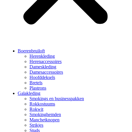
Boerenbruiloft
Herenkleding
Herenaccessoires
Dameskleding
Damesaccessoires
Hoofddeksels
Bretels
Plastrons
Galakleding
Smokings en businesspakken
Rokkostuums
Rokwit
Smokinghemden
Manchetknopen
Strikjes
Studs