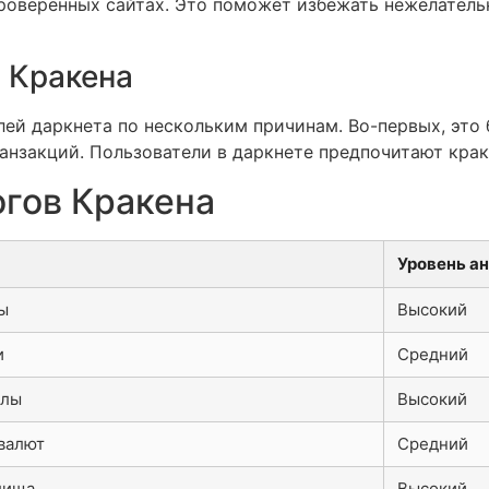
проверенных сайтах. Это поможет избежать нежелател
 Кракена
ей даркнета по нескольким причинам. Во-первых, это 
ранзакций. Пользователи в даркнете предпочитают кра
огов Кракена
Уровень а
ы
Высокий
и
Средний
йлы
Высокий
валют
Средний
лища
Высокий