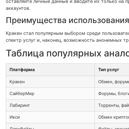
оставляйте личные данные и вводите их только на 
аккаунтов.
Преимущества использования
Кракен стал популярным выбором среди пользовател
спектр услуг и, наконец, возможность анонимных т
Таблица популярных анал
Платформа
Тип услуг
Кракен
Обмен, форум
СайберМир
Форумы, блог
Лабиринт
Торренты, фа
Икси
Обмен крипто
ДаркФайлы
Файлы, храни