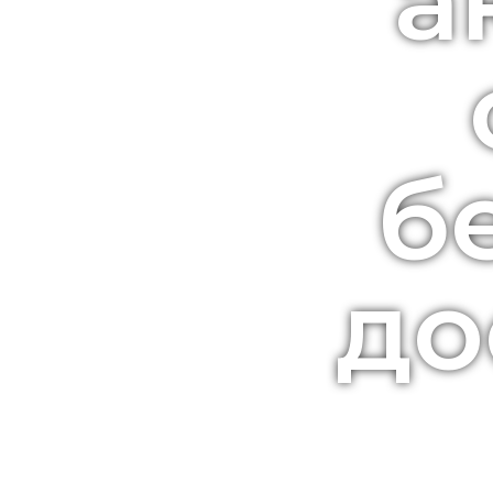
а
б
до