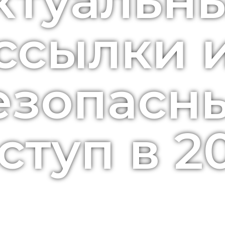
ктуальн
ссылки 
езопасн
ступ в 2