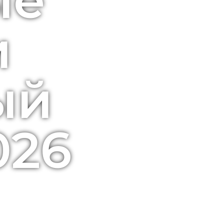
ые
и
ый
026