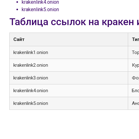
krakenlink4.onion
krakenlink5.onion
Таблица ссылок на кракен 
Сайт
Ти
krakenlink1.onion
То
krakenlink2.onion
Ку
krakenlink3.onion
Фо
krakenlink4.onion
Бл
krakenlink5.onion
Ан