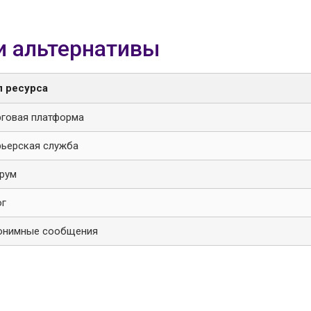
и альтернативы
п ресурса
рговая платформа
рьерская служба
рум
ог
онимные сообщения