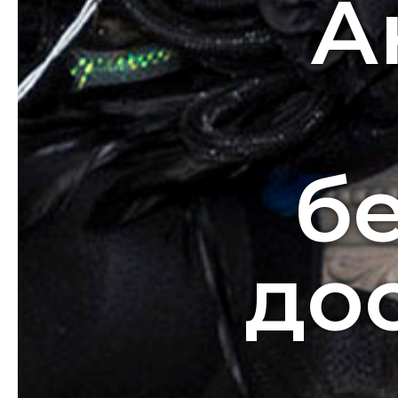
А
б
дос