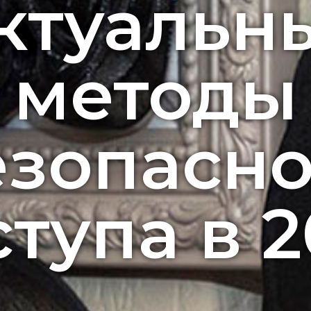
ктуальн
методы
езопасно
тупа в 