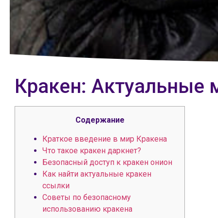
Кракен: Актуальные 
Содержание
Краткое введение в мир Кракена
Что такое кракен даркнет?
Безопасный доступ к кракен онион
Как найти актуальные кракен
ссылки
Советы по безопасному
использованию кракена