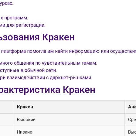
урсах.
ых программ.
и для регистрации.
ьзования Кракен
та платформа помогла им найти информацию или осуществит
много общения по чувствительным темам.
ступные в обычной сети.
при взаимодействии с даркнет-рынками.
рактеристика Кракен
Кракен
Ана
Высокий
Сре
Низкие
Вы