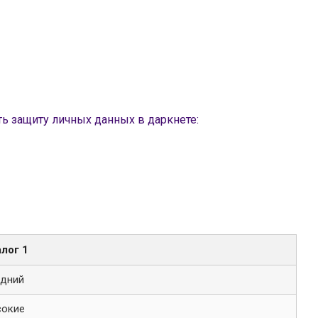
ь защиту личных данных в даркнете:
лог 1
дний
сокие