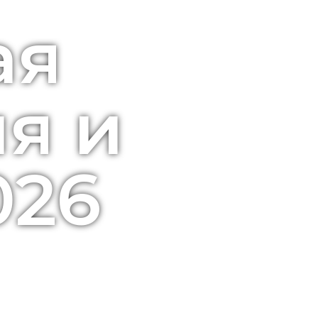
ая
я и
026