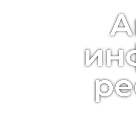
А
ин
ре