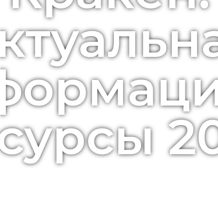
ктуальн
формаци
сурсы 2