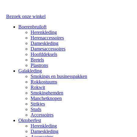
Bezoek onze winkel
Boerenbruiloft
Herenkleding
Herenaccessoires
Dameskleding
Damesaccessoires
Hoofddeksels
Bretels
Plastrons
Galakleding
Smokings en businesspakken
Rokkostuums
Rokwit
Smokinghemden
Manchetknopen
Strikjes
Studs
Accessoires
Oktoberfest
Herenkleding
Dameskleding
Accessoires