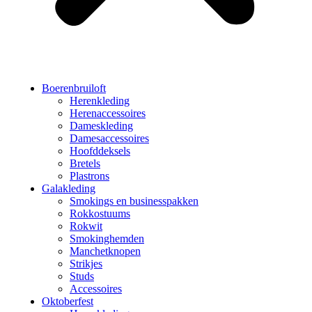
Boerenbruiloft
Herenkleding
Herenaccessoires
Dameskleding
Damesaccessoires
Hoofddeksels
Bretels
Plastrons
Galakleding
Smokings en businesspakken
Rokkostuums
Rokwit
Smokinghemden
Manchetknopen
Strikjes
Studs
Accessoires
Oktoberfest