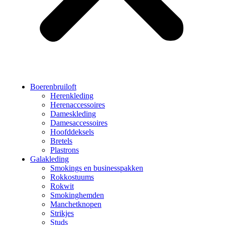
Boerenbruiloft
Herenkleding
Herenaccessoires
Dameskleding
Damesaccessoires
Hoofddeksels
Bretels
Plastrons
Galakleding
Smokings en businesspakken
Rokkostuums
Rokwit
Smokinghemden
Manchetknopen
Strikjes
Studs