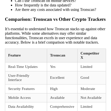
Can I use Tronscan on mobile devices?
How frequently is the data updated?
Are there any costs associated with using Tronscan?
Comparison: Tronscan vs Other Crypto Trackers
It’s essential to understand how Tronscan stacks up against other
platforms. While some alternatives may offer similar
functionalities, Tronscan excels in user experience and data
accuracy. Below is a brief comparison with notable trackers.
Competitor
Feature
Tronscan
X
Real-Time Updates
Yes
Limited
User-Friendly
Excellent
Good
Interface
Security Features
High
Moderate
Mobile Access
Available
Not Available
Data Availability
Comprehensive
Limited