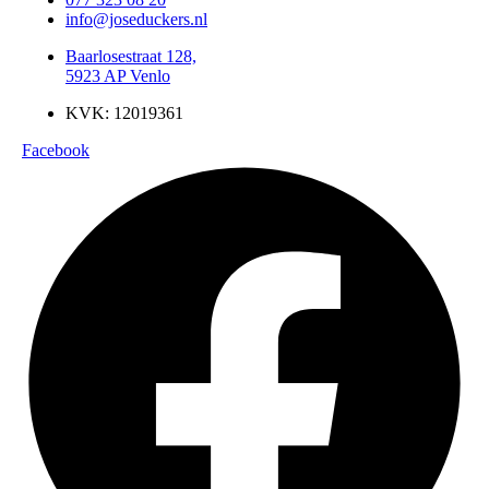
info@joseduckers.nl
Baarlosestraat 128,
5923 AP Venlo
KVK: 12019361
Facebook