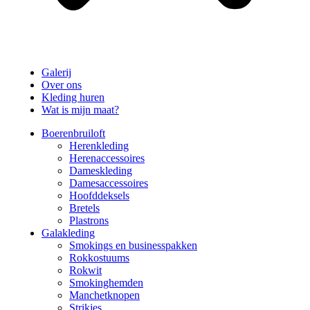
Galerij
Over ons
Kleding huren
Wat is mijn maat?
Boerenbruiloft
Herenkleding
Herenaccessoires
Dameskleding
Damesaccessoires
Hoofddeksels
Bretels
Plastrons
Galakleding
Smokings en businesspakken
Rokkostuums
Rokwit
Smokinghemden
Manchetknopen
Strikjes