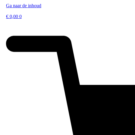
Ga naar de inhoud
€
0,00
0