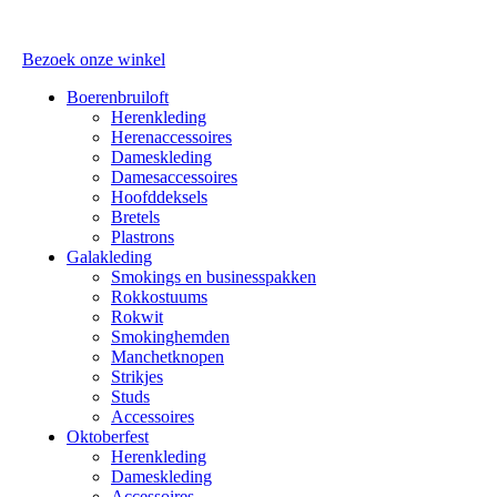
Bezoek onze winkel
Boerenbruiloft
Herenkleding
Herenaccessoires
Dameskleding
Damesaccessoires
Hoofddeksels
Bretels
Plastrons
Galakleding
Smokings en businesspakken
Rokkostuums
Rokwit
Smokinghemden
Manchetknopen
Strikjes
Studs
Accessoires
Oktoberfest
Herenkleding
Dameskleding
Accessoires