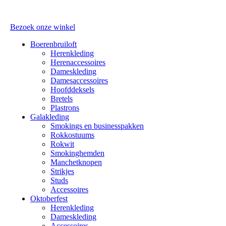
Bezoek onze winkel
Boerenbruiloft
Herenkleding
Herenaccessoires
Dameskleding
Damesaccessoires
Hoofddeksels
Bretels
Plastrons
Galakleding
Smokings en businesspakken
Rokkostuums
Rokwit
Smokinghemden
Manchetknopen
Strikjes
Studs
Accessoires
Oktoberfest
Herenkleding
Dameskleding
Accessoires