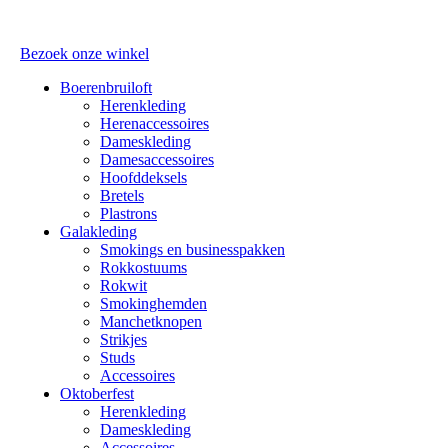
Bezoek onze winkel
Boerenbruiloft
Herenkleding
Herenaccessoires
Dameskleding
Damesaccessoires
Hoofddeksels
Bretels
Plastrons
Galakleding
Smokings en businesspakken
Rokkostuums
Rokwit
Smokinghemden
Manchetknopen
Strikjes
Studs
Accessoires
Oktoberfest
Herenkleding
Dameskleding
Accessoires