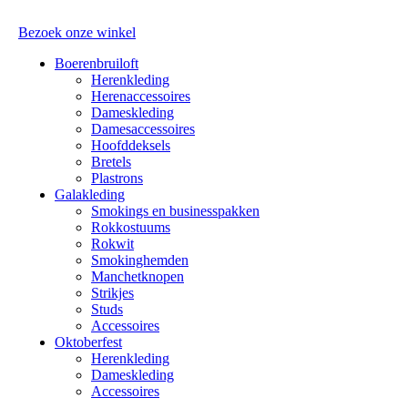
Bezoek onze winkel
Boerenbruiloft
Herenkleding
Herenaccessoires
Dameskleding
Damesaccessoires
Hoofddeksels
Bretels
Plastrons
Galakleding
Smokings en businesspakken
Rokkostuums
Rokwit
Smokinghemden
Manchetknopen
Strikjes
Studs
Accessoires
Oktoberfest
Herenkleding
Dameskleding
Accessoires