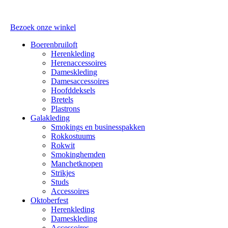
Bezoek onze winkel
Boerenbruiloft
Herenkleding
Herenaccessoires
Dameskleding
Damesaccessoires
Hoofddeksels
Bretels
Plastrons
Galakleding
Smokings en businesspakken
Rokkostuums
Rokwit
Smokinghemden
Manchetknopen
Strikjes
Studs
Accessoires
Oktoberfest
Herenkleding
Dameskleding
Accessoires