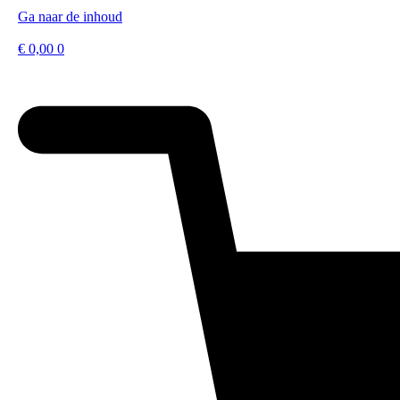
Ga naar de inhoud
€
0,00
0