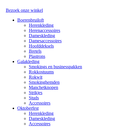
Bezoek onze winkel
Boerenbruiloft
Herenkleding
Herenaccessoires
Dameskleding
Damesaccessoires
Hoofddeksels
Bretels
Plastrons
Galakleding
Smokings en businesspakken
Rokkostuums
Rokwit
Smokinghemden
Manchetknopen
Strikjes
Studs
Accessoires
Oktoberfest
Herenkleding
Dameskleding
Accessoires