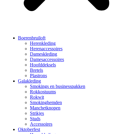
Boerenbruiloft
Herenkleding
Herenaccessoires
Dameskleding
Damesaccessoires
Hoofddeksels
Bretels
Plastrons
Galakleding
Smokings en businesspakken
Rokkostuums
Rokwit
Smokinghemden
Manchetknopen
Strikjes
Studs
Accessoires
Oktoberfest