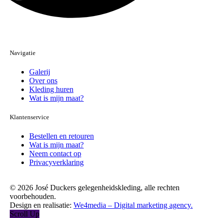
Navigatie
Galerij
Over ons
Kleding huren
Wat is mijn maat?
Klantenservice
Bestellen en retouren
Wat is mijn maat?
Neem contact op
Privacyverklaring
© 2026 José Duckers gelegenheidskleding, alle rechten
voorbehouden.
Design en realisatie:
We4media – Digital marketing agency.
Scroll Up