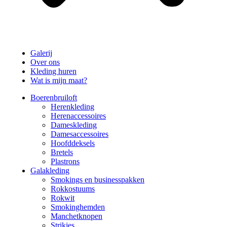
Galerij
Over ons
Kleding huren
Wat is mijn maat?
Boerenbruiloft
Herenkleding
Herenaccessoires
Dameskleding
Damesaccessoires
Hoofddeksels
Bretels
Plastrons
Galakleding
Smokings en businesspakken
Rokkostuums
Rokwit
Smokinghemden
Manchetknopen
Strikjes