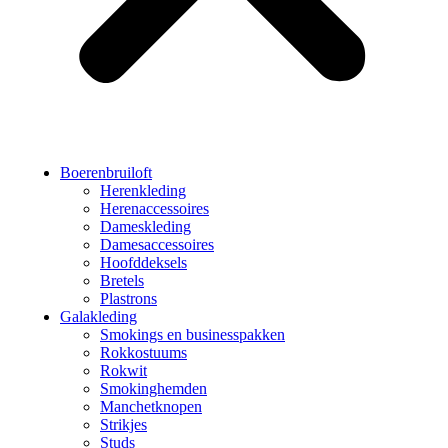
Boerenbruiloft
Herenkleding
Herenaccessoires
Dameskleding
Damesaccessoires
Hoofddeksels
Bretels
Plastrons
Galakleding
Smokings en businesspakken
Rokkostuums
Rokwit
Smokinghemden
Manchetknopen
Strikjes
Studs