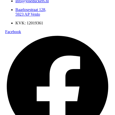
info@joseduckers.nl
Baarlosestraat 128,
5923 AP Venlo
KVK: 12019361
Facebook